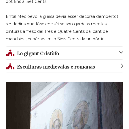
bòt fins al Sèt Cents.
Ental Medioevo la glèisa devia èsser decoraa dempertot
sie dedins que fòra: encuèi se son gardaas mec las
pinturas a fresc del Tres e Quatre Cents dal cant de
manchina, cubèrtas en lo Sieis Cents da un pòrtic.
Lo gigant Cristòfo
Esculturas medievalas e romanas