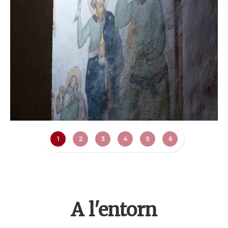
1
2
3
4
5
6
A l'entorn